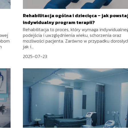
Rehabilitacja ogólna i dziecięca – jak powsta
indywidualny program terapii?
Rehabilitacja to proces, który wymaga indywidualne
owej
podejścia i uwzględnienia wieku, schorzenia oraz
sobom
możliwości pacjenta. Zarówno w przypadku dorosłyc
h
jak i...
2025-07-23