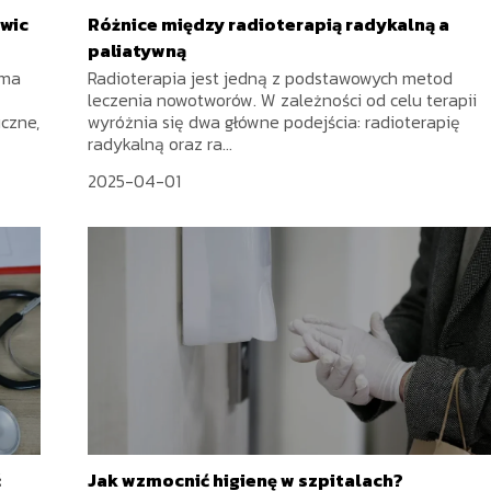
owic
Różnice między radioterapią radykalną a
paliatywną
 ma
Radioterapia jest jedną z podstawowych metod
leczenia nowotworów. W zależności od celu terapii
czne,
wyróżnia się dwa główne podejścia: radioterapię
radykalną oraz ra...
2025-04-01
ć
Jak wzmocnić higienę w szpitalach?