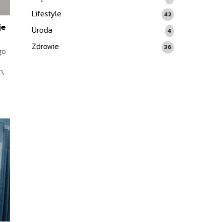
Lifestyle
42
je
Uroda
4
Zdrowie
36
go
h,