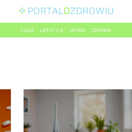
CIĄŻA
LIFESTYLE
URODA
ZDROWIE